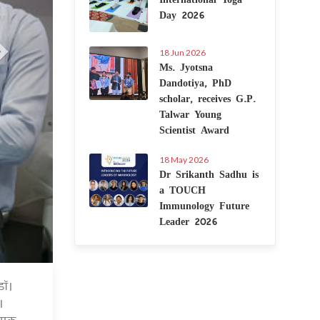
Day 2026
18 Jun 2026
Ms. Jyotsna
Dandotiya, PhD
scholar, receives G.P.
Talwar Young
Scientist Award
18 May 2026
Dr Srikanth Sadhu is
a TOUCH
Immunology Future
Leader 2026
डॉ।
7 Jul 2020
।
 एक