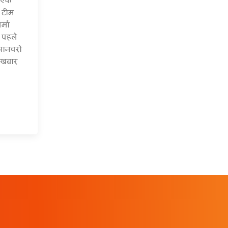
त टीम
्मा
 पहले
ानवरों
अखबार