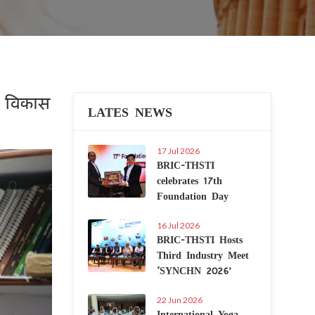
र विकास
LATES NEWS
17 Jul 2026
Next
BRIC-THSTI
celebrates 17th
Foundation Day
16 Jul 2026
BRIC-THSTI Hosts
Third Industry Meet
‘SYNCHN 2026’
22 Jun 2026
International Yoga