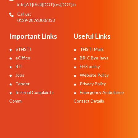
info[AT]thsti[DOT]res[DOT]in
Call us:
0129-2876300/350
Important Links
Useful Links
eTHSTI
THSTI Mails
eOffice
BRIC Bye-laws
RTI
EHS policy
Jobs
Website Policy
Tender
Privacy Policy
Internal Complaints
Emergency Ambulance
Comm.
Contact Details