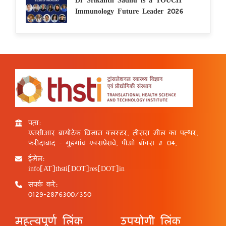
Immunology Future Leader 2026
पता:
एनसीआर बायोटेक विज्ञान क्लस्टर, तीसरा मील का पत्थर,
फरीदाबाद - गुड़गांव एक्सप्रेसवे, पीओ बॉक्स # 04,
ईमेल:
info[AT]thsti[DOT]res[DOT]in
संपर्क करें:
0129-2876300/350
महत्वपूर्ण लिंक
उपयोगी लिंक