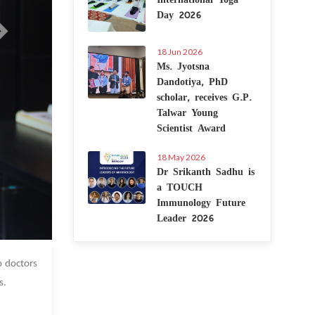
Day 2026
18 Jun 2026
Ms. Jyotsna
Dandotiya, PhD
scholar, receives G.P.
Talwar Young
Scientist Award
18 May 2026
Dr Srikanth Sadhu is
a TOUCH
Immunology Future
Leader 2026
 Jan 2023
o doctors
s.