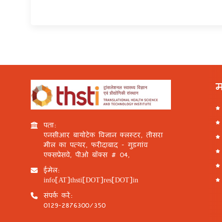
म
पता:
एनसीआर बायोटेक विज्ञान क्लस्टर, तीसरा
मील का पत्थर, फरीदाबाद - गुड़गांव
एक्सप्रेसवे, पीओ बॉक्स # 04,
ईमेल:
info[AT]thsti[DOT]res[DOT]in
संपर्क करें:
0129-2876300/350