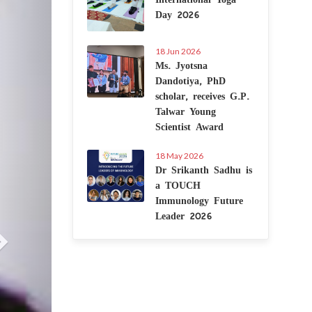
Day 2026
18 Jun 2026
Ms. Jyotsna
Dandotiya, PhD
scholar, receives G.P.
Talwar Young
Scientist Award
18 May 2026
Dr Srikanth Sadhu is
a TOUCH
Immunology Future
Leader 2026