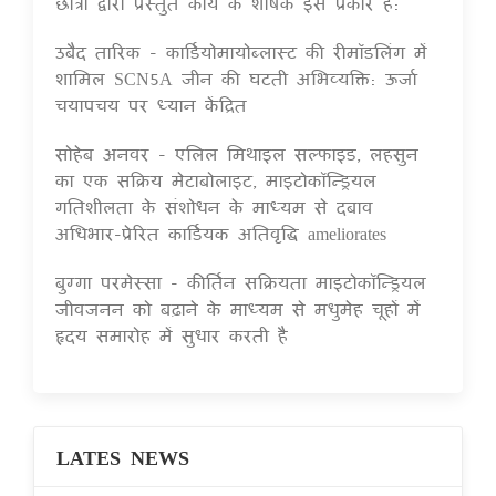
छात्रों द्वारा प्रस्तुत कार्य के शीर्षक इस प्रकार हैं:
उबैद तारिक - कार्डियोमायोब्लास्ट की रीमॉडलिंग में
शामिल SCN5A जीन की घटती अभिव्यक्ति: ऊर्जा
चयापचय पर ध्यान केंद्रित
सोहेब अनवर - एलिल मिथाइल सल्फाइड, लहसुन
का एक सक्रिय मेटाबोलाइट, माइटोकॉन्ड्रियल
गतिशीलता के संशोधन के माध्यम से दबाव
अधिभार-प्रेरित कार्डियक अतिवृद्धि ameliorates
बुग्गा परमेस्सा - कीर्तिन सक्रियता माइटोकॉन्ड्रियल
जीवजनन को बढ़ाने के माध्यम से मधुमेह चूहों में
हृदय समारोह में सुधार करती है
LATES NEWS