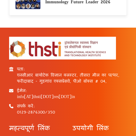
Immunology Future Leader 2026
पता:
एनसीआर बायोटेक विज्ञान क्लस्टर, तीसरा मील का पत्थर,
फरीदाबाद - गुड़गांव एक्सप्रेसवे, पीओ बॉक्स # 04,
ईमेल:
info[AT]thsti[DOT]res[DOT]in
संपर्क करें:
0129-2876300/350
महत्वपूर्ण लिंक
उपयोगी लिंक