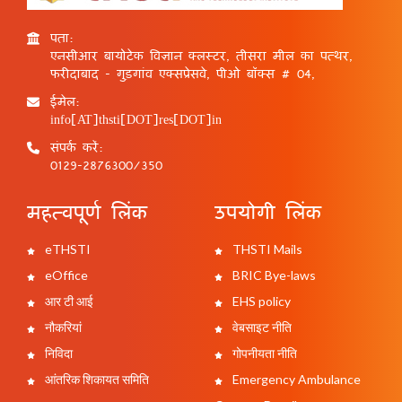
पता:
एनसीआर बायोटेक विज्ञान क्लस्टर, तीसरा मील का पत्थर,
फरीदाबाद - गुड़गांव एक्सप्रेसवे, पीओ बॉक्स # 04,
ईमेल:
info[AT]thsti[DOT]res[DOT]in
संपर्क करें:
0129-2876300/350
महत्वपूर्ण लिंक
उपयोगी लिंक
eTHSTI
THSTI Mails
eOffice
BRIC Bye-laws
आर टी आई
EHS policy
नौकरियां
वेबसाइट नीति
निविदा
गोपनीयता नीति
आंतरिक शिकायत समिति
Emergency Ambulance