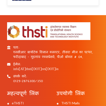
पता:
एनसीआर बायोटेक विज्ञान क्लस्टर, तीसरा मील का पत्थर,
फरीदाबाद - गुड़गांव एक्सप्रेसवे, पीओ बॉक्स # 04,
ईमेल:
info[AT]thsti[DOT]res[DOT]in
संपर्क करें:
0129-2876300/350
महत्वपूर्ण लिंक
उपयोगी लिंक
eTHSTI
THSTI Mails