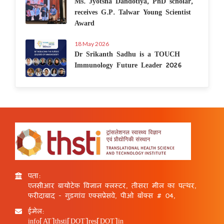
Ms. Jyotsna Dandotiya, PhD scholar,
receives G.P. Talwar Young Scientist
Award
18 May 2026
Dr Srikanth Sadhu is a TOUCH
Immunology Future Leader 2026
पता:
एनसीआर बायोटेक विज्ञान क्लस्टर, तीसरा मील का पत्थर,
फरीदाबाद - गुड़गांव एक्सप्रेसवे, पीओ बॉक्स # 04,
ईमेल:
info[AT]thsti[DOT]res[DOT]in