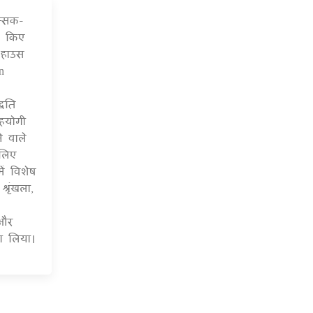
त्सक-
6 Jul 2020
र किए
 हाउस
n
्धति
हयोगी
े वाले
 लिए
ं विशेष
रृंखला,
 और
ाग लिया।