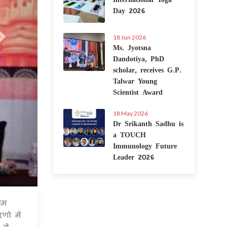
Day 2026
18 Jun 2026
Ms. Jyotsna
Dandotiya, PhD
scholar, receives G.P.
Talwar Young
Scientist Award
18 May 2026
Dr Srikanth Sadhu is
a TOUCH
Immunology Future
Leader 2026
थम
6 Jul 2020
ों में
में