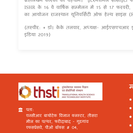
ISHR के 16 वें वार्षिक सम्मेलन में 15 से 17 फरवर
का आयोजन राजस्थान यूनिवर्सिटी ऑफ हेल्थ साइंस (R
(तस्वीर: * डॉ। केके तलवार, अध्यक्ष- आईएसएचआर इ
इंडिया 2019)
म
पता:
एनसीआर बायोटेक विज्ञान क्लस्टर, तीसरा
मील का पत्थर, फरीदाबाद - गुड़गांव
एक्सप्रेसवे, पीओ बॉक्स # 04,