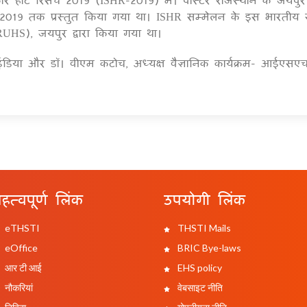
ी, 2019 तक प्रस्तुत किया गया था। ISHR सम्मेलन के इस भारतीय 
UHS), जयपुर द्वारा किया गया था।
ंडिया और डॉ। वीएम कटोच, अध्यक्ष वैज्ञानिक कार्यक्रम- आईएस
हत्वपूर्ण लिंक
उपयोगी लिंक
eTHSTI
THSTI Mails
eOffice
BRIC Bye-laws
आर टी आई
EHS policy
नौकरियां
वेबसाइट नीति