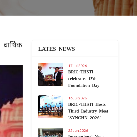
वार्षिक
LATES NEWS
17 Jul 2026
Next
BRIC-THSTI
celebrates 17th
Foundation Day
16 Jul 2026
BRIC-THSTI Hosts
Third Industry Meet
‘SYNCHN 2026’
22 Jun 2026
International Yoga