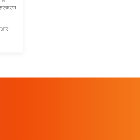
संस्करण
एचआर