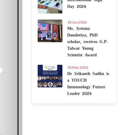
Day 2026
18 Jun 2026
Ms. Jyotsna
Dandotiya, PhD
scholar, receives G.P.
Talwar Young
Scientist Award
18 May 2026
Dr Srikanth Sadhu is
a TOUCH
Immunology Future
Leader 2026