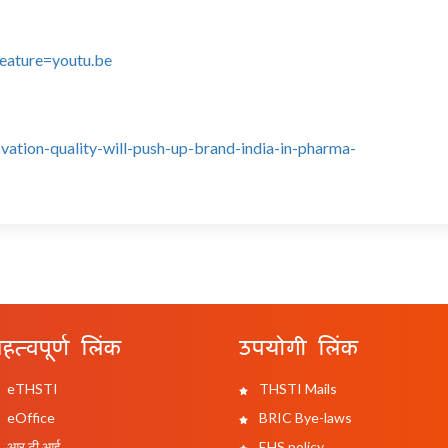
eature=youtu.be
ation-quality-will-push-up-brand-india-in-pharma-
हत्वपूर्ण लिंक
उपयोगी लिंक
eTHSTI
THSTI Mails
eOffice
BRIC Bye-laws
आर टी आई
EHS policy