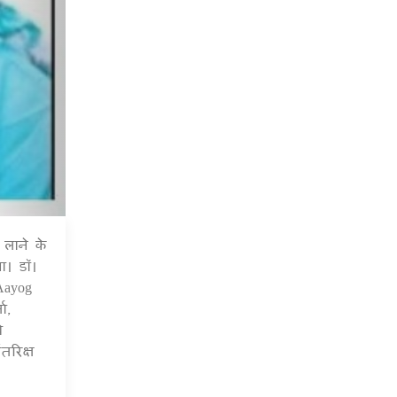
लाने के
6 Jul 2020
ा। डॉ।
Aayog
ा,
े
तरिक्ष