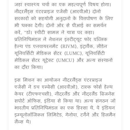
जहां स्वास्थ्य चर्चा का एक महत्वपूर्ण विषय होगा।
नीदरलैंड्स एंटरप्राइज एजेंसी (आरवीओ) दोनों
सरकारों को सहयोगी अनुदानों के वित्तपोषण के लिए
भी धक्का देगी। दोनों ओर से पीआई का समर्थन
करें, "डॉ। स्वीटी सामल ने यात्रा पर कहा।
प्रतिनिधिमंडल ने नेशनल इंस्टीट्यूट फॉर पब्लिक
हेल्थ एंड एनवायरनमेंट (RIVM), इंट्रावैक, लीडेन
यूनिवर्सिटी मेडिकल सेंटर (LUMC), यूनिवर्सिटी
मेडिकल सेंटर यूट्रेक्ट (UMCU) और अन्य संस्थानों
का दौरा किया।
इस मिशन का आयोजन नीदरलैंड्स एंटरप्राइज
एजेंसी ने डच एम्बेसी (आरवीओ), टास्क फोर्स हेल्थ
केयर (टीएफएचसी), नीदरलैंड और नीदरलैंड बिजनेस
सपोर्ट ऑफिस, इंडिया से किया था। अन्य संगठन जो
भारतीय प्रतिनिधिमंडल का एक हिस्सा थे, वे इंडियन
इम्यूनोलॉजिकल लिमिटेड, गेनोवा, टर्गेने और हिलमैन
लैब्स थे।