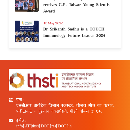
receives G.P. Talwar Young Scientist
Award
18 May 2026
Dr Srikanth Sadhu is a TOUCH
Immunology Future Leader 2026
पता:
एनसीआर बायोटेक विज्ञान क्लस्टर, तीसरा मील का पत्थर,
फरीदाबाद - गुड़गांव एक्सप्रेसवे, पीओ बॉक्स # 04,
ईमेल:
info[AT]thsti[DOT]res[DOT]in