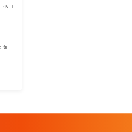
ूछे गए ।
ह के