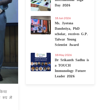
Day 2026
18 Jun 2026
Ms. Jyotsna
Dandotiya, PhD
scholar, receives G.P.
Talwar Young
Scientist Award
18 May 2026
Dr Srikanth Sadhu is
a TOUCH
Immunology Future
Leader 2026
किया
 Oct 2024
 रूप मे