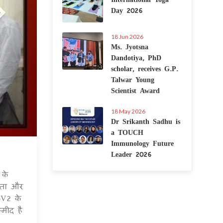
Day 2026
18 Jun 2026
Ms. Jyotsna
Dandotiya, PhD
scholar, receives G.P.
Talwar Young
Scientist Award
18 May 2026
Dr Srikanth Sadhu is
a TOUCH
Immunology Future
Leader 2026
 Jul 2020
 के
यता और
oV2 के
्मीद है