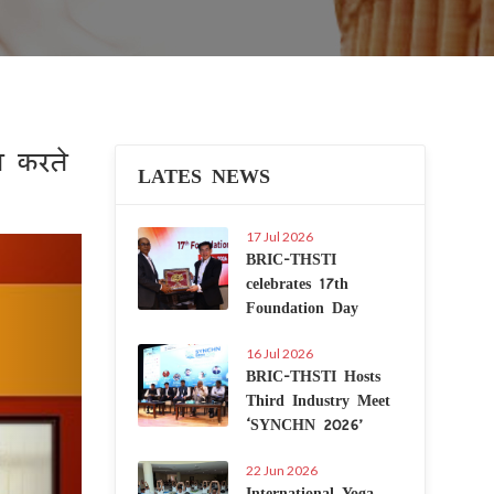
त करते
LATES NEWS
17 Jul 2026
Next
BRIC-THSTI
celebrates 17th
Foundation Day
16 Jul 2026
BRIC-THSTI Hosts
Third Industry Meet
‘SYNCHN 2026’
22 Jun 2026
International Yoga