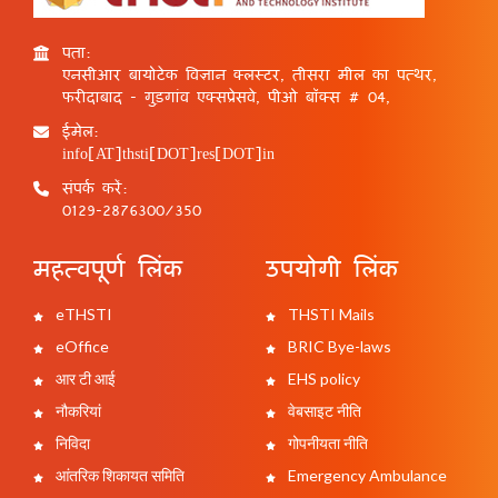
पता:
एनसीआर बायोटेक विज्ञान क्लस्टर, तीसरा मील का पत्थर,
फरीदाबाद - गुड़गांव एक्सप्रेसवे, पीओ बॉक्स # 04,
ईमेल:
info[AT]thsti[DOT]res[DOT]in
संपर्क करें:
0129-2876300/350
महत्वपूर्ण लिंक
उपयोगी लिंक
eTHSTI
THSTI Mails
eOffice
BRIC Bye-laws
आर टी आई
EHS policy
नौकरियां
वेबसाइट नीति
निविदा
गोपनीयता नीति
आंतरिक शिकायत समिति
Emergency Ambulance