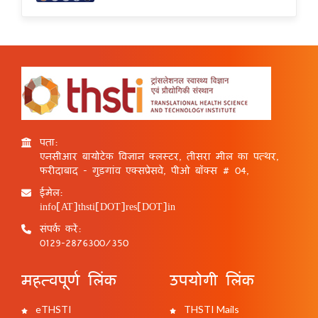
पता:
एनसीआर बायोटेक विज्ञान क्लस्टर, तीसरा मील का पत्थर,
फरीदाबाद - गुड़गांव एक्सप्रेसवे, पीओ बॉक्स # 04,
ईमेल:
info[AT]thsti[DOT]res[DOT]in
संपर्क करें:
0129-2876300/350
महत्वपूर्ण लिंक
उपयोगी लिंक
eTHSTI
THSTI Mails