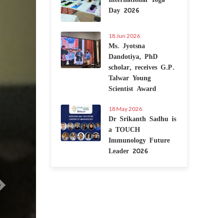
Day 2026
18 Jun 2026
Ms. Jyotsna
Dandotiya, PhD
scholar, receives G.P.
Talwar Young
Scientist Award
18 May 2026
Dr Srikanth Sadhu is
a TOUCH
Immunology Future
Leader 2026