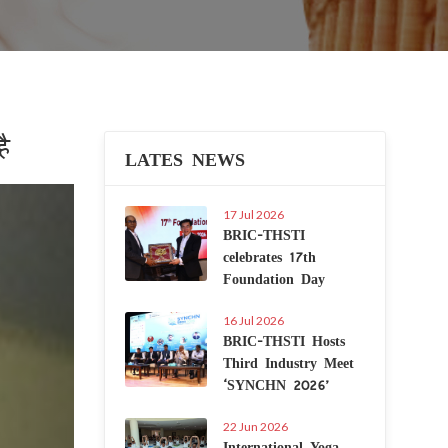
ै
LATES NEWS
Next
17 Jul 2026
BRIC-THSTI
celebrates 17th
Foundation Day
16 Jul 2026
BRIC-THSTI Hosts
Third Industry Meet
‘SYNCHN 2026’
22 Jun 2026
International Yoga