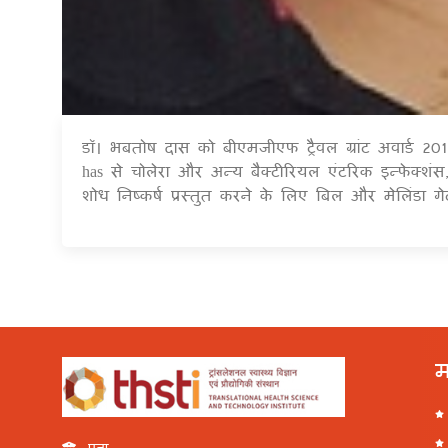
डॉ। भबतोष दास को बीएमजीएफ ट्रैवल ग्रांट अवार्ड 2
has से चोलेरा और अन्य बैक्टीरियल एंटरिक इन्फेक्शंस,
शोध निष्कर्ष प्रस्तुत करने के लिए बिल और मेलिंडा ग
म
पता: