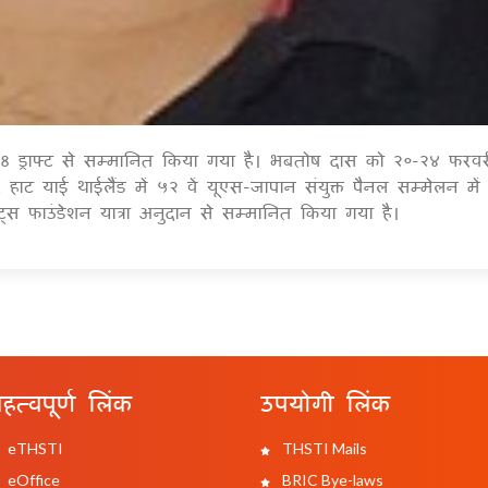
018 ड्राफ्ट से सम्मानित किया गया है। भबतोष दास को २०-२४ फरव
1
 हाट याई थाईलैंड में ५२ वें यूएस-जापान संयुक्त पैनल सम्मेलन में
ेट्स फाउंडेशन यात्रा अनुदान से सम्मानित किया गया है।
हत्वपूर्ण लिंक
उपयोगी लिंक
eTHSTI
THSTI Mails
eOffice
BRIC Bye-laws