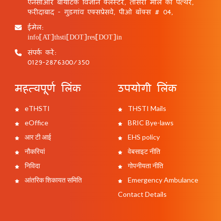
एनसीआर बायोटेक विज्ञान क्लस्टर, तीसरा मील का पत्थर,
फरीदाबाद - गुड़गांव एक्सप्रेसवे, पीओ बॉक्स # 04,
ईमेल:
info[AT]thsti[DOT]res[DOT]in
संपर्क करें:
0129-2876300/350
महत्वपूर्ण लिंक
उपयोगी लिंक
eTHSTI
THSTI Mails
eOffice
BRIC Bye-laws
आर टी आई
EHS policy
नौकरियां
वेबसाइट नीति
निविदा
गोपनीयता नीति
आंतरिक शिकायत समिति
Emergency Ambulance
Contact Details