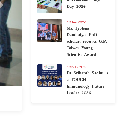
Day 2026
18 Jun 2026
Ms. Jyotsna
Dandotiya, PhD
scholar, receives G.P.
Talwar Young
Scientist Award
18 May 2026
Dr Srikanth Sadhu is
a TOUCH
Immunology Future
Leader 2026
7 Jul 2020