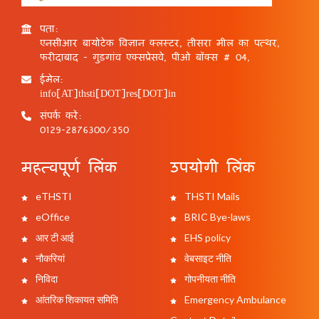
पता:
एनसीआर बायोटेक विज्ञान क्लस्टर, तीसरा मील का पत्थर,
फरीदाबाद - गुड़गांव एक्सप्रेसवे, पीओ बॉक्स # 04,
ईमेल:
info[AT]thsti[DOT]res[DOT]in
संपर्क करें:
0129-2876300/350
महत्वपूर्ण लिंक
उपयोगी लिंक
eTHSTI
THSTI Mails
eOffice
BRIC Bye-laws
आर टी आई
EHS policy
नौकरियां
वेबसाइट नीति
निविदा
गोपनीयता नीति
आंतरिक शिकायत समिति
Emergency Ambulance