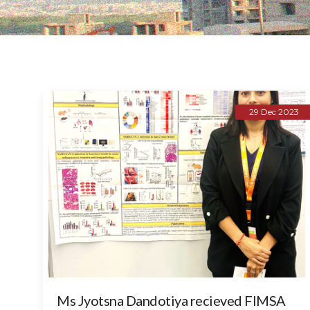
29 Dec 2023
Ms Jyotsna Dandotiya recieved FIMSA